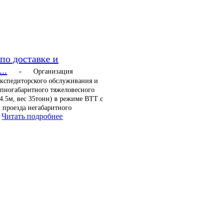
по доставке и
..
-
Организация
экспедиторского обслуживания и
упногабаритного тяжеловесного
 4.5м, вес 35тонн) в режиме ВТТ с
 проезда негабаритного
Читать подробнее