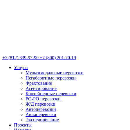
+7 (812) 339-97-90
+7 (800) 201-70-19
Услуги
Мультимодальные перевозки
Негабаритные перевозки
Фрахтование
Агентирование
Контейнерные перевозки
РО-РО перевозки
Ж/Д перевозки
Автоперевозки
Авиаперевозки
Экспедирование
Проекты