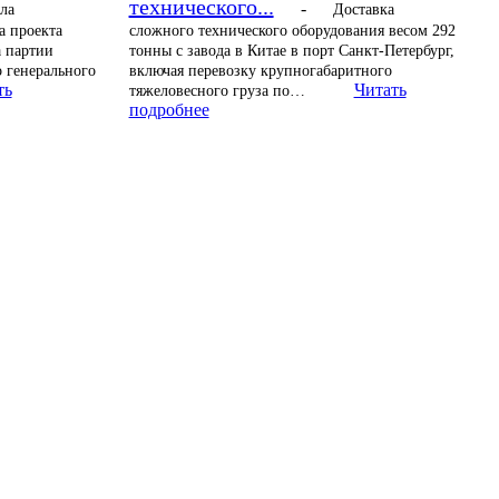
технического...
-
ла
Доставка
а проекта
сложного технического оборудования весом 292
а партии
тонны с завода в Китае в порт Санкт-Петербург,
 генерального
включая перевозку крупногабаритного
ть
Читать
тяжеловесного груза по…
подробнее