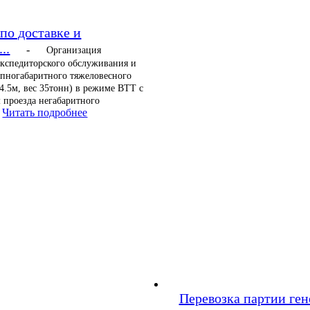
по доставке и
..
-
Организация
экспедиторского обслуживания и
упногабаритного тяжеловесного
 4.5м, вес 35тонн) в режиме ВТТ с
 проезда негабаритного
Читать подробнее
Перевозка партии ген