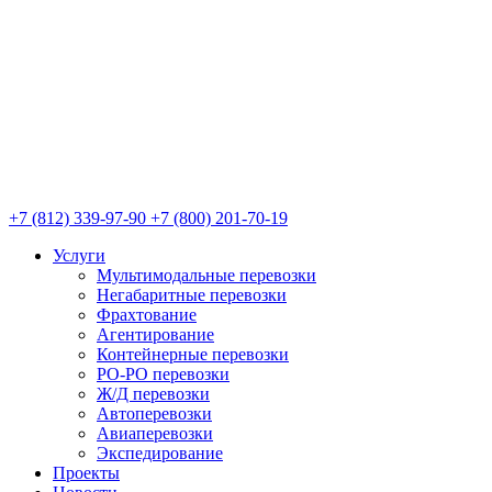
+7 (812) 339-97-90
+7 (800) 201-70-19
Услуги
Мультимодальные перевозки
Негабаритные перевозки
Фрахтование
Агентирование
Контейнерные перевозки
РО-РО перевозки
Ж/Д перевозки
Автоперевозки
Авиаперевозки
Экспедирование
Проекты