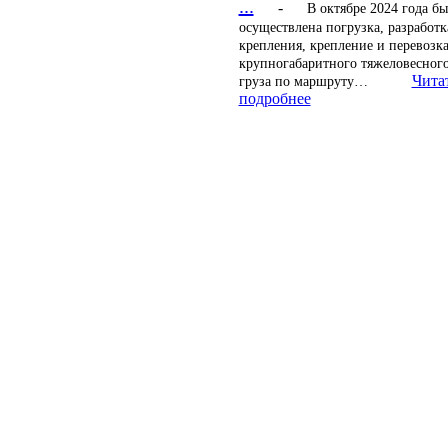
...
-
В октябре 2024 года бы
осуществлена погрузка, разработк
крепления, крепление и перевозк
крупногабаритного тяжеловесного
Чита
груза по маршруту…
подробнее