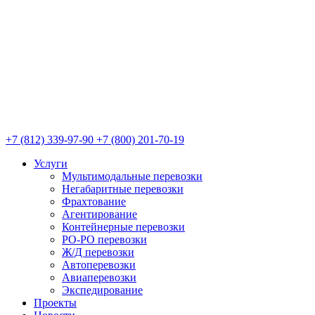
+7 (812) 339-97-90
+7 (800) 201-70-19
Услуги
Мультимодальные перевозки
Негабаритные перевозки
Фрахтование
Агентирование
Контейнерные перевозки
РО-РО перевозки
Ж/Д перевозки
Автоперевозки
Авиаперевозки
Экспедирование
Проекты