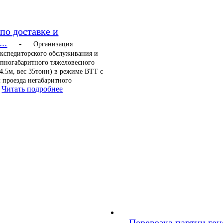
по доставке и
..
-
Организация
экспедиторского обслуживания и
упногабаритного тяжеловесного
 4.5м, вес 35тонн) в режиме ВТТ с
 проезда негабаритного
Читать подробнее
Перевозка партии ген